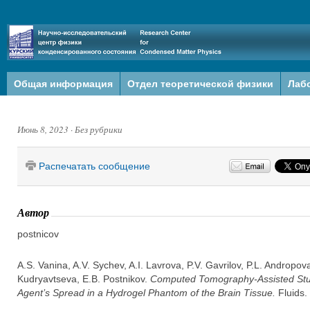
Общая информация
Отдел теоретической физики
Лаб
Июнь 8, 2023
·
Без рубрики
Распечатать сообщение
Автор
postnicov
A.S. Vanina, A.V. Sychev, A.I. Lavrova, P.V. Gavrilov, P.L. Andropo
Kudryavtseva, E.B. Postnikov.
Computed Tomography-Assisted Stud
Agent’s Spread in a Hydrogel Phantom of the Brain Tissue.
Fluids.