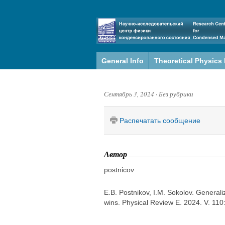
General Info
Theoretical Physics
Сентябрь 3, 2024
·
Без рубрики
Распечатать сообщение
Автор
postnicov
E.B. Postnikov, I.M. Sokolov. General
wins. Physical Review E. 2024. V. 11